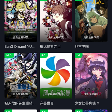
更新至第08集
更新至第05集
更新至第06集
BanG Dream! YUME∞MITA
梅比乌斯之尘
尼古喵喵
10.0
5.0
1.0
更新至第06集
更新至第281集
更新至第6集
被追放的转生重骑士用游戏知识开无双
完美世界
少女怪兽焦糖味
1.0
4.0
7.0