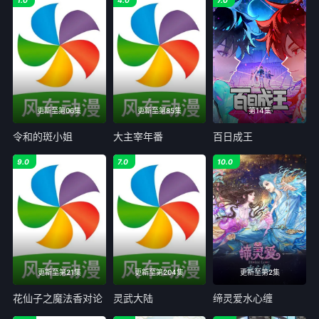
更新至第06集
更新至第85集
第14集
令和的斑小姐
大主宰年番
百日成王
9.0
7.0
10.0
更新至第21集
更新至第204集
更新至第2集
花仙子之魔法香对论
灵武大陆
缔灵爱水心缠