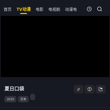
首页
TV动漫
电影
电视剧
动漫电影
短剧
今日
我的观影记录
夏日口袋
第23集
清空
夏日口袋
2025
日本