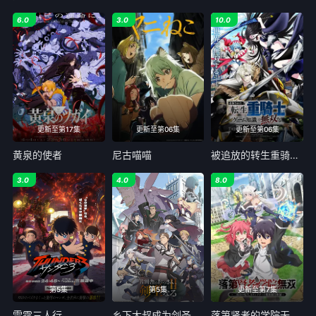
6.0
3.0
10.0
更新至第17集
更新至第06集
更新至第06集
黄泉的使者
尼古喵喵
被追放的转生重骑士用游戏知识开无双
3.0
4.0
8.0
第5集
第5集
更新至第7集
雷霆三人行
乡下大叔成为剑圣 第二季
落第贤者的学院无双 第二回转生，S等级作弊魔术师冒险记