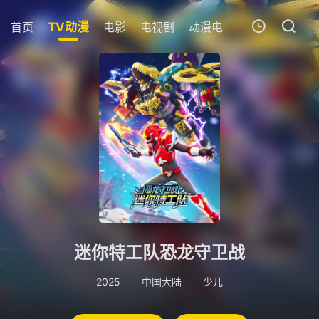
首页
TV动漫
电影
电视剧
动漫电影
短剧
今日
我的观影记录
暂无观看影片的记录
迷你特工队恐龙守卫战
2025
中国大陆
少儿