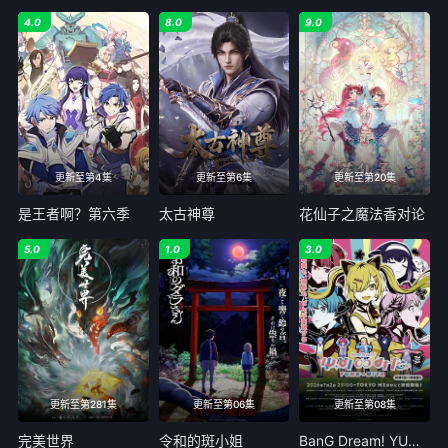
4.0
8.0
9.0
更新至第4集
更新至第6集
更新至第20集
是王者啊？第六季
太古神尊
花仙子之魔法香对论
5.0
1.0
3.0
更新至第281集
更新至第06集
更新至第08集
完美世界
令和的斑小姐
BanG Dream! YUME∞MITA